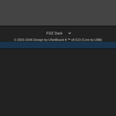
© 2003-2046
Design by UNetBoard ft.™ v8.523 (Core by UBB)