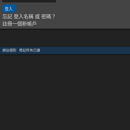
忘記 登入名稱 或 密碼？
註冊一個新帳戶
網站規則
·
標記所有已讀