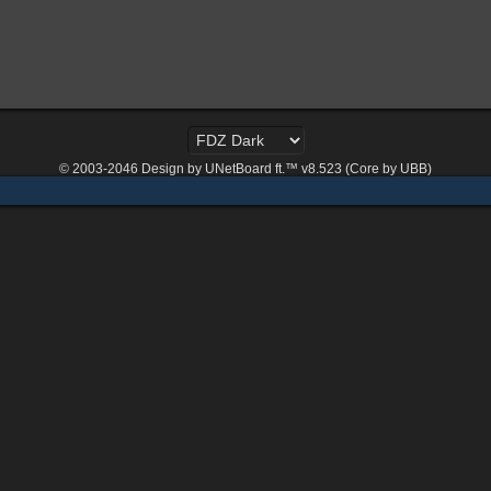
© 2003-2046
Design by UNetBoard ft.™ v8.523 (Core by UBB)