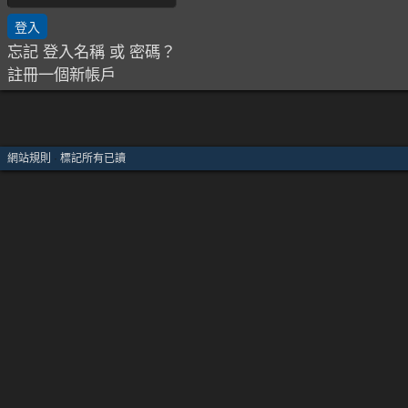
忘記 登入名稱 或 密碼？
註冊一個新帳戶
網站規則
·
標記所有已讀