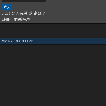
忘記 登入名稱 或 密碼？
註冊一個新帳戶
網站規則
·
標記所有已讀