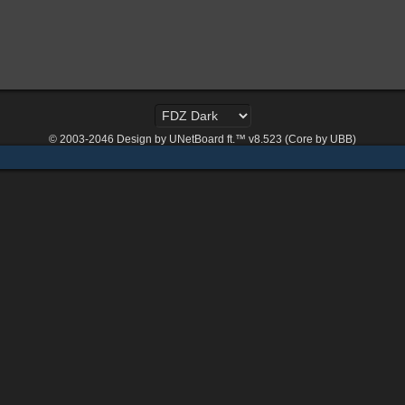
© 2003-2046
Design by UNetBoard ft.™ v8.523 (Core by UBB)