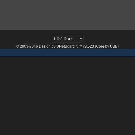
© 2003-2046
Design by UNetBoard ft.™ v8.523 (Core by UBB)