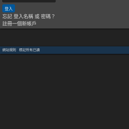
忘記 登入名稱 或 密碼？
註冊一個新帳戶
網站規則
·
標記所有已讀