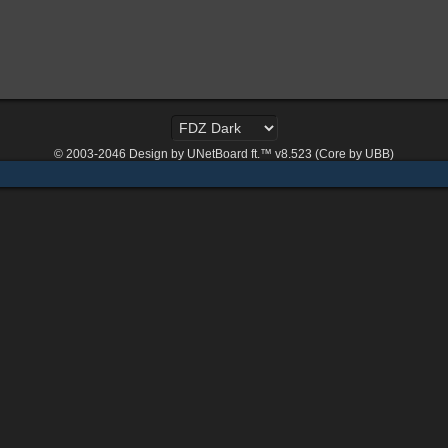
© 2003-2046
Design by UNetBoard ft.™ v8.523 (Core by UBB)