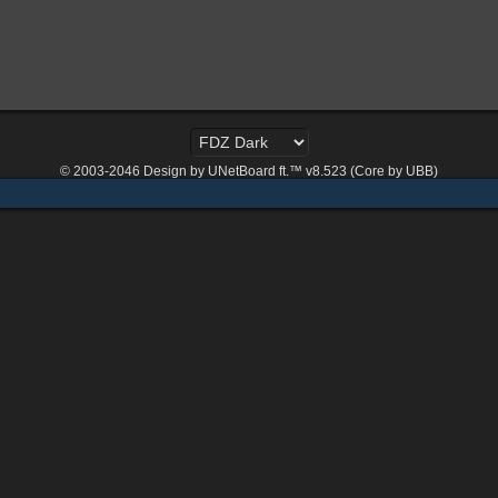
© 2003-2046
Design by UNetBoard ft.™ v8.523 (Core by UBB)