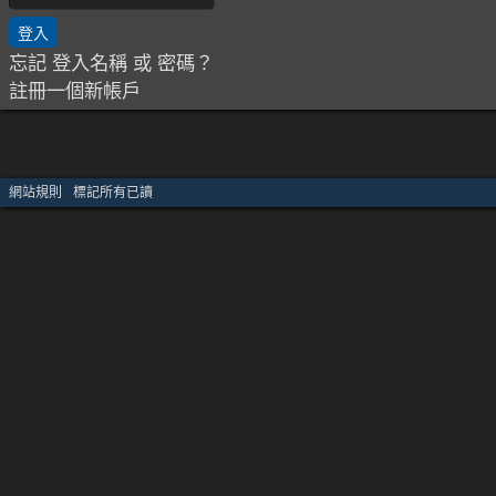
忘記 登入名稱 或 密碼？
註冊一個新帳戶
網站規則
·
標記所有已讀