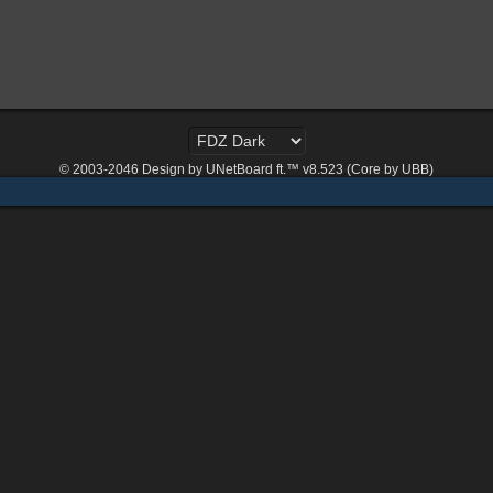
© 2003-2046
Design by UNetBoard ft.™ v8.523 (Core by UBB)