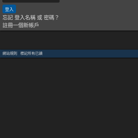
忘記 登入名稱 或 密碼？
註冊一個新帳戶
網站規則
·
標記所有已讀