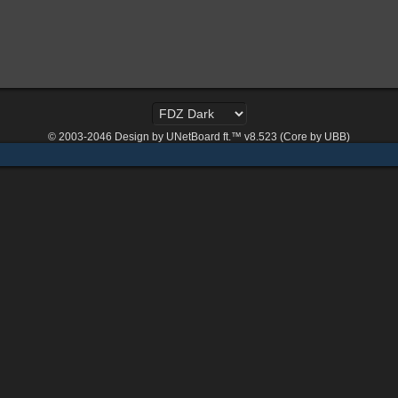
© 2003-2046
Design by UNetBoard ft.™ v8.523 (Core by UBB)