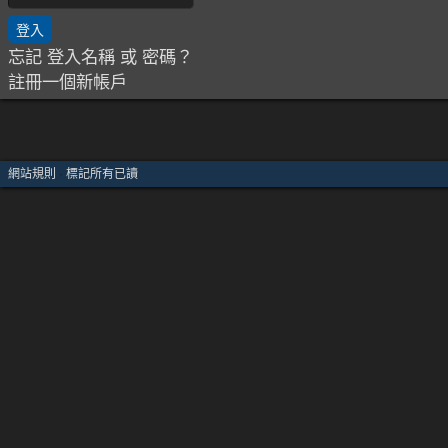
忘記 登入名稱 或 密碼？
註冊一個新帳戶
網站規則
·
標記所有已讀