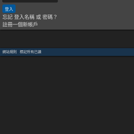
忘記 登入名稱 或 密碼？
註冊一個新帳戶
網站規則
·
標記所有已讀