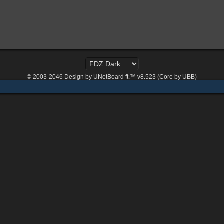
© 2003-2046
Design by UNetBoard ft.™ v8.523 (Core by UBB)