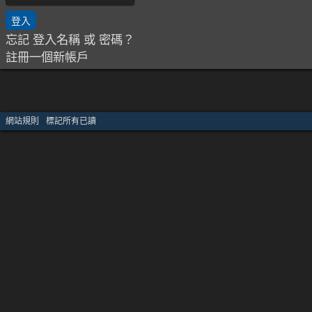
忘記 登入名稱 或 密碼？
註冊一個新帳戶
網站規則
·
標記所有已讀