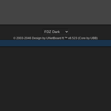
© 2003-2046
Design by UNetBoard ft.™ v8.523 (Core by UBB)