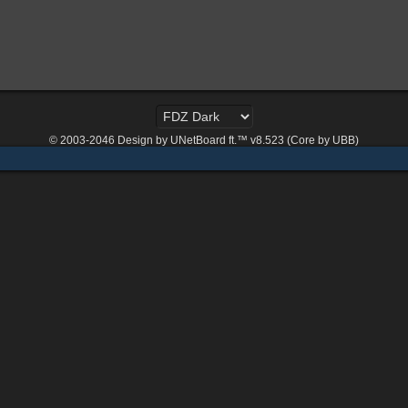
© 2003-2046
Design by UNetBoard ft.™ v8.523 (Core by UBB)