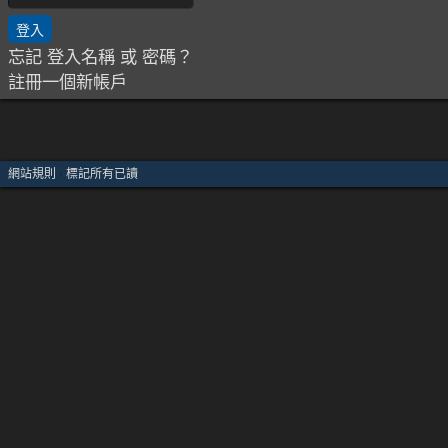
忘記 登入名稱 或 密碼？
註冊一個新帳戶
網站規則
·
標記所有已讀