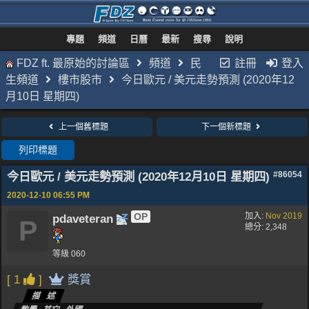
專題
頻道
日曆
最新
搜尋
說明
FDZ ft. 最原始的討論區
頻道
民
註冊
登入
生頻道
樓市股市
今日歐元 / 美元走勢預測 (2020年12
月10日 星期四)
上一個舊標題
下一個新標題
列印標題
今日歐元 / 美元走勢預測 (2020年12月10日 星期四)
#86054
2020-12-10
06:55 PM
OP
加入:
Nov 2019
pdaveteran
P
總分: 2,348
等級 060
[ 1
]
獎賞
描述