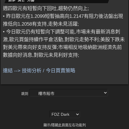
教學 其它 外國
週四歐元有短暫向下回吐,趨勢仍然向上;
• 昨日歐元在1.2099短暫抽高向1.2147有阻力後沽盤出現
推低向1.2058有支持,走勢未見活躍;
• 今日歐元仍有短暫向下調整可能,市場未有最新消息刺
激,歐元買盤持續作平倉活動,對歐元走勢不利;美股下跌未
對美元帶來向好支持反彈;市場相反地吸納歐洲經濟先前
數據向好消息,對歐元未見利好支持;
連結 --> 技術分析 / 今日買賣策略
跳到
顯示/隱藏此頁面左右功能列