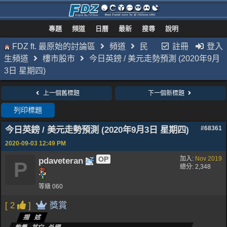
專題
頻道
日曆
最新
搜尋
說明
FDZ ft. 最原始的討論區
頻道
民
註冊
登入
生頻道
樓市股市
今日英鎊 / 美元走勢預測 (2020年9月
3日 星期四)
上一個舊標題
下一個新標題
列印標題
今日英鎊 / 美元走勢預測 (2020年9月3日 星期四)
#68361
2020-09-03
12:49 PM
OP
加入:
Nov 2019
pdaveteran
P
總分: 2,348
等級 060
[ 2
]
獎賞
描述