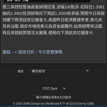
教學 其它 外國
週三英鎊短暫抽高後掉頭回落,波幅100點多.初段在1.3381
抽向1.3402見頂掉頭向下測試1.3283有承接,預期今日英鎊
持續下跌測試底位機會大,美國昨日經濟數據參差,美元未
見有沽壓,相反市場用美元為資金避難所,給英鎊帶來沽壓.
再且英鎊超買情況太嚴重,借勢向下測試底位機會大.
連結 --> 技術分析 / 今日買賣策略
跳到
顯示/隱藏此頁面左右功能列
© 2003-2046
Design by UNetBoard ft.™ v8.523 (Core by UBB)