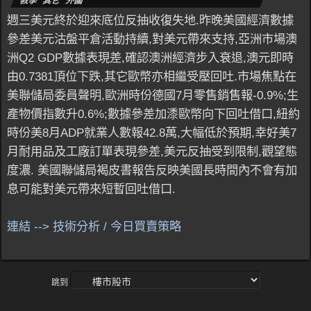
教學 其它 外國
週三美元終於迎來底位反抽收復失地.昨晚美國經濟數據
參差美元沽盤平倉活動持續,對美元帶來支持,亞洲市場澳
洲Q2 GDP數據表現差,確認澳洲經濟步入衰退,澳元即時
由0.7381頂位下跌,其它歐幣亦相繼受壓回吐.市場焦點在
美聯儲局委員聲明,歐洲時份德國7月零售銷售報-0.9%;生
產物價指數升0.6%;數據參差加潻歐幣向下回吐借口,紐約
時份美8月ADP就業人數報42.8萬,大幅低於預期,幸好美7
月耐用品及工廠訂單表現參差,美元反抽受到限制,觀望態
度濃. 美國聯儲局褐皮書報告反映美國長時間內不會有加
息可能對美元帶來短暫回吐借口.
連結 --> 技術分析 / 今日買賣策略
跳到