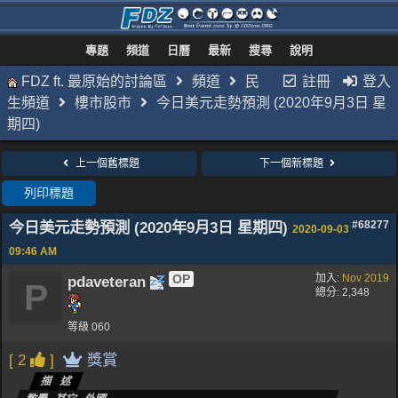
專題
頻道
日曆
最新
搜尋
說明
FDZ ft. 最原始的討論區
頻道
民
註冊
登入
生頻道
樓市股市
今日美元走勢預測 (2020年9月3日 星
期四)
上一個舊標題
下一個新標題
列印標題
今日美元走勢預測 (2020年9月3日 星期四)
#68277
2020-09-03
09:46 AM
OP
加入:
Nov 2019
pdaveteran
P
總分: 2,348
等級 060
[ 2
]
獎賞
描述