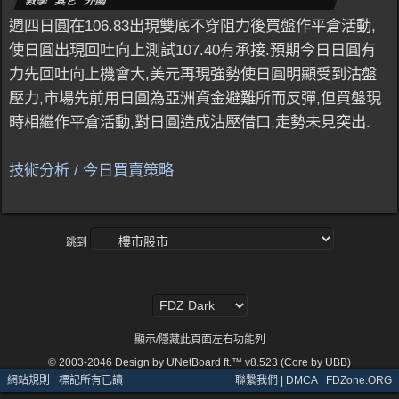
教學 其它 外國
週四日圓在106.83出現雙底不穿阻力後買盤作平倉活動,
使日圓出現回吐向上測試107.40有承接.預期今日日圓有
力先回吐向上機會大,美元再現強勢使日圓明顯受到沽盤
壓力,市場先前用日圓為亞洲資金避難所而反彈,但買盤現
時相繼作平倉活動,對日圓造成沽壓借口,走勢未見突出.
技術分析 / 今日買賣策略
跳到
顯示/隱藏此頁面左右功能列
© 2003-2046
Design by UNetBoard ft.™ v8.523 (Core by UBB)
網站規則
·
標記所有已讀
聯繫我們 | DMCA
·
FDZone.ORG