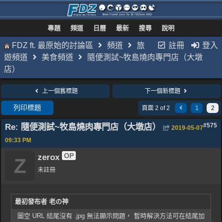
專題
頻道
日曆
最新
搜尋
說明
FDZ ft. 最原始的討論區
頻道
旅
註冊
登入
遊頻道
美食頻道
隨便測試~牧島燒肉專門店（大墩
店）
上一個舊標題
下一個新標題
列印標題
頁面 2 of 2
1
2
Re: 隨便測試~牧島燒肉專門店（大墩店）
#575
2019-05-07
09:33 PM
OP
zerox
Z
未註冊
最初發布者 老の神
圖空 URL 結尾沒有 .jpg 無法顯示問題， 暫時解決方法可在結尾加