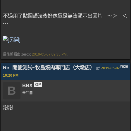
不過用了貼圖語法後好像還是無法顯示出圖片 ～＞＿＜
～
最後編輯由 zerox;
2019-05-07
09:35 PM
.
Re: 隨便測試~牧島燒肉專門店（大墩店）
#626
2019-05-07
10:20 PM
OP
BBX
B
未註冊
謝謝