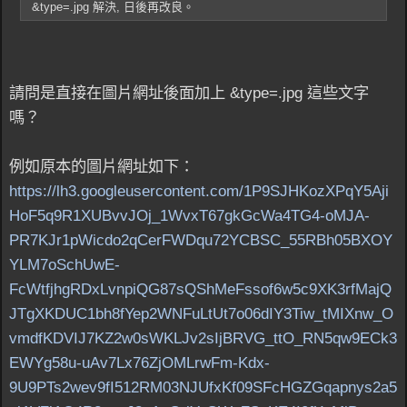
&type=.jpg 解決, 日後再改良。
請問是直接在圖片網址後面加上 &type=.jpg 這些文字
嗎？
例如原本的圖片網址如下：
https://lh3.googleusercontent.com/1P9SJHKozXPqY5Aji
HoF5q9R1XUBvvJOj_1WvxT67gkGcWa4TG4-oMJA-
PR7KJr1pWicdo2qCerFWDqu72YCBSC_55RBh05BXOY
YLM7oSchUwE-
FcWtfjhgRDxLvnpiQG87sQShMeFssof6w5c9XK3rfMajQ
JTgXKDUC1bh8fYep2WNFuLtUt7o06dIY3Tiw_tMIXnw_O
vmdfKDVIJ7KZ2w0sWKLJv2sIjBRVG_ttO_RN5qw9ECk3
EWYg58u-uAv7Lx76ZjOMLrwFm-Kdx-
9U9PTs2wev9fI512RM03NJUfxKf09SFcHGZGqapnys2a5