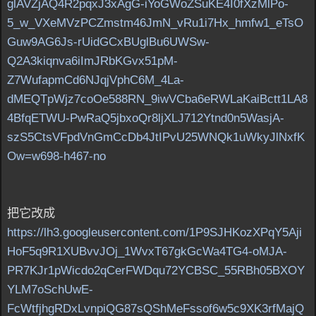
glAVZjAQ4R2pqxJ3xAgG-iYoGWoZSuKE4I0fXzMlPo-
5_w_VXeMVzPCZmstm46JmN_vRu1i7Hx_hmfw1_eTsO
Guw9AG6Js-rUidGCxBUglBu6UWSw-
Q2A3kiqnva6iImJRbKGvx51pM-
Z7WufapmCd6NJqjVphC6M_4La-
dMEQTpWjz7coOe588RN_9iwVCba6eRWLaKaiBctt1LA8
4BfqETWU-PwRaQ5jbxoQr8ljXLJ712Ytnd0n5WasjA-
szS5CtsVFpdVnGmCcDb4JtIPvU25WNQk1uWkyJlNxfK
Ow=w698-h467-no
把它改成
https://lh3.googleusercontent.com/1P9SJHKozXPqY5Aji
HoF5q9R1XUBvvJOj_1WvxT67gkGcWa4TG4-oMJA-
PR7KJr1pWicdo2qCerFWDqu72YCBSC_55RBh05BXOY
YLM7oSchUwE-
FcWtfjhgRDxLvnpiQG87sQShMeFssof6w5c9XK3rfMajQ