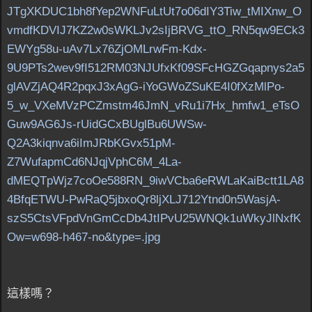
JTgXKDUC1bh8fYep2WNFuLtUt7o06dIY3Tiw_tMIXnw_O
vmdfKDVIJ7KZ2w0sWKLJv2sIjBRVG_ttO_RN5qw9ECk3
EWYg58u-uAv7Lx76ZjOMLrwFm-Kdx-
9U9PTs2wev9fI512RM03NJUfxKf09SFcHGZGqapnys2a5
glAVZjAQ4R2pqxJ3xAgG-iYoGWoZSuKE4I0fXzMlPo-
5_w_VXeMVzPCZmstm46JmN_vRu1i7Hx_hmfw1_eTsO
Guw9AG6Js-rUidGCxBUglBu6UWSw-
Q2A3kiqnva6iImJRbKGvx51pM-
Z7WufapmCd6NJqjVphC6M_4La-
dMEQTpWjz7coOe588RN_9iwVCba6eRWLaKaiBctt1LA8
4BfqETWU-PwRaQ5jbxoQr8ljXLJ712Ytnd0n5WasjA-
szS5CtsVFpdVnGmCcDb4JtIPvU25WNQk1uWkyJlNxfK
Ow=w698-h467-no&type=.jpg
這樣嗎？