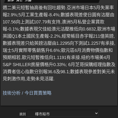
教學 其它 外國
週二美元短暫抽高後有回吐趨勢.亞洲市場日本5月失業率
報2.9%;5月工業生產報-8.4%;數據表現差使日圓有沽壓由
107.56向上測試107.79有支持,澳洲5月私營企業賃款
報-0.1%;數據表現欠佳給澳元沽壓推低向0.6832,歐洲市場
英國Q1本土國民生產報-2.2%,經常帳目赤字報211億英鎊,
數據表現差只給英鎊沽壓由1.2295向下測試1.2257有承接,
瑞士5月實際零售銷售升6.6%;歐元區6月消費物價指數和
預期相若,歐元短暫推低向1.1191有承接.紐約市場美4月
S&P SHILLER房屋價格升0.33%; 6月芝哥採購經理指數及
消費者信心指數分別報36.6及98.1;數據表現參差對美元未
見刺激作用,走勢未見活躍.
技術分析 / 今日買賣策略
跳到