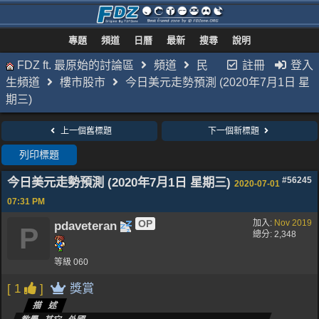
專題
頻道
日曆
最新
搜尋
說明
FDZ ft. 最原始的討論區
頻道
民
註冊
登入
生頻道
樓市股市
今日美元走勢預測 (2020年7月1日 星
期三)
上一個舊標題
下一個新標題
列印標題
今日美元走勢預測 (2020年7月1日 星期三)
#56245
2020-07-01
07:31 PM
OP
加入:
Nov 2019
pdaveteran
P
總分: 2,348
等級 060
[ 1
]
獎賞
描述