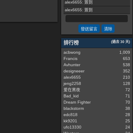
alex6655
: 簽到
alex6655
: 簽到
排行榜
(過去 30 天)
acbwong
1,009
Francis
653
Avhunter
538
designeeer
352
alex6655
210
jeng2258
128
爱在黑夜
72
Bad_kid
71
Dream Fighter
70
blackstorm
38
edc818
28
kk9201
25
ufo13330
24