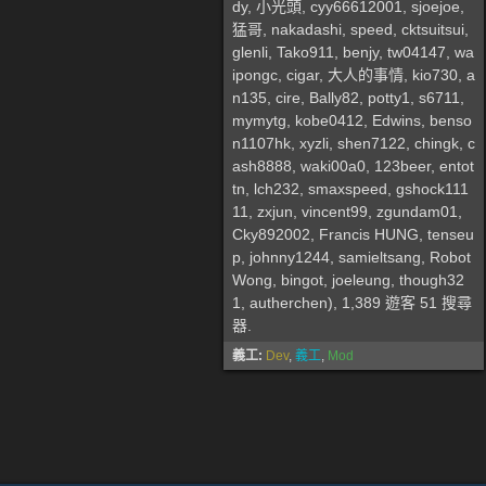
dy
,
小光頭
,
cyy66612001
,
sjoejoe
,
猛哥
,
nakadashi
,
speed
,
cktsuitsui
,
glenli
,
Tako911
,
benjy
,
tw04147
,
wa
ipongc
,
cigar
,
大人的事情
,
kio730
,
a
n135
,
cire
,
Bally82
,
potty1
,
s6711
,
mymytg
,
kobe0412
,
Edwins
,
benso
n1107hk
,
xyzli
,
shen7122
,
chingk
,
c
ash8888
,
waki00a0
,
123beer
,
entot
tn
,
lch232
,
smaxspeed
,
gshock111
11
,
zxjun
,
vincent99
,
zgundam01
,
Cky892002
,
Francis HUNG
,
tenseu
p
,
johnny1244
,
samieltsang
,
Robot
Wong
,
bingot
,
joeleung
,
though32
1
,
autherchen
), 1,389 遊客 51 搜尋
器.
義工:
Dev
,
義工
,
Mod