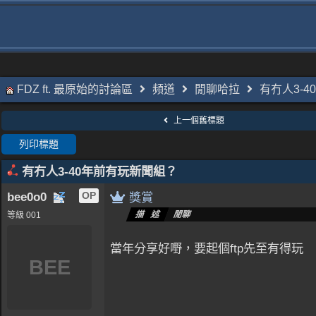
FDZ ft. 最原始的討論區
頻道
閒聊哈拉
有冇人3-
上一個舊標題
列印標題
有冇人3-40年前有玩新聞組？
bee0o0
OP
獎賞
描述
閒聊
等級 001
當年分享好嘢，要起個ftp先至有得玩
BEE