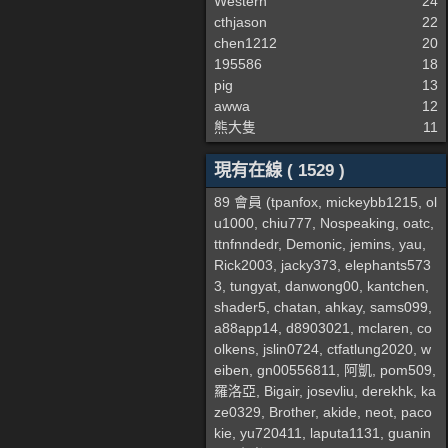
Western
24
cthjason
22
chen1212
20
195586
18
pig
13
awwa
12
熊大隻
11
現有在線 ( 1529 )
89 會員 (
tpanfox
,
mickeybb1215
,
ol
u1000
,
chiu777
,
Nospeaking
,
oatc
,
ttnfnndedr
,
Demonic
,
jemins
,
yau
,
Rick2003
,
jacky373
,
elephants573
3
,
tungyat
,
danwong00
,
kantchen
,
shader5
,
chatan
,
ahkay
,
sams099
,
a88app14
,
d8903021
,
mclaren
,
co
olkens
,
jslin0724
,
ctfatlung2020
,
w
eiben
,
gn00556811
,
阿凱
,
pom509
,
羅洛亞
,
Bigair
,
josevliu
,
derekhk
,
ka
ze0329
,
Brother
,
akide
,
neot
,
paco
kie
,
yu720411
,
laputa1131
,
guanin