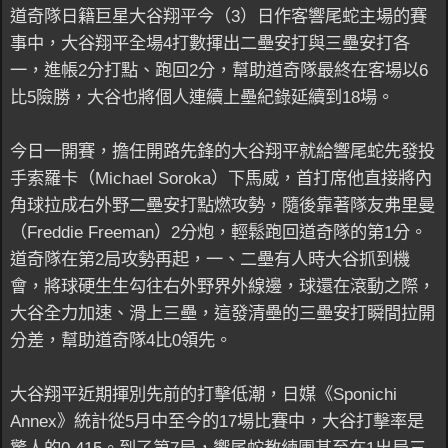
道奇隊日籍巨星大谷翔平今（3）日作客響尾蛇主場的賽
事中，大谷翔平全場4打數揮出二壘安打與三壘安打各
一，進帳2分打點、跑回2分，幫助道奇隊最終在客場以6
比5險勝，大谷也將個人連續上壘紀錄延續到18場。
今日一開賽，擔任開路先鋒的大谷翔平就給響尾蛇先發投
手索羅卡（Michael Soroka）下馬威，首打席他直接將內
角球拉成右外野二壘安打點燃攻勢，隨後靠著隊友弗里曼
（Freddie Freeman）2分炮，輕鬆跑回道奇隊的第1分。
道奇隊在第2局攻勢再起，一、二壘有人時大谷抓到機
會，將球硬生生勾往右外野界外線邊，球還在滾動之際，
大谷全力加速、滑上三壘，這發清壘的三壘安打瞬間拉開
分差，幫助道奇隊4比0領先。
大谷翔平近期揮別先前的打擊低潮，日媒《Sponichi
Annex》統計從5月中至今的17場比賽中，大谷打擊率是