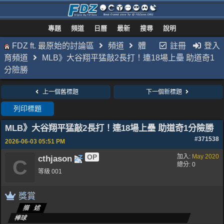
專題
頻道
日曆
最新
搜尋
說明
FDZ ft. 最原始的討論區
頻道
體
註冊
登入
育頻道
MLB》大谷翔平猛敲2長打！連18場上壘 助道奇1
分險勝
上一個舊標題
下一個新標題
列印標題
MLB》大谷翔平猛敲2長打！連18場上壘 助道奇1分險勝
#371538
2026-06-03
05:51 PM
OP
加入:
May 2020
cthjason
C
總分: 0
等級 001
獎賞
描述
棒球