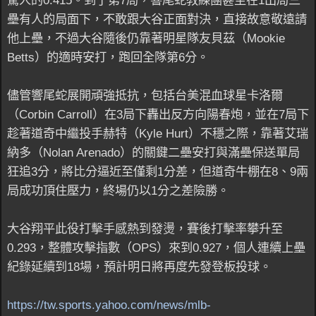
驚人的0.415。到了第7局，響尾蛇教練團甚至在1出局三
壘有人的局面下，不敢跟大谷正面對決，直接故意敬遠請
他上壘，不過大谷隨後仍靠著明星隊友貝茲（Mookie
Betts）的適時安打，跑回全隊第6分。
儘管響尾蛇展開頑強抵抗，包括台美混血球星卡洛爾
（Corbin Carroll）在3局下轟出反方向陽春炮，並在7局下
趁著道奇中繼投手赫特（Kyle Hurt）不穩之際，靠著艾瑞
納多（Nolan Arenado）的關鍵二壘安打與滿壘保送單局
狂追3分，將比分逼近至僅剩1分差，但道奇牛棚在8、9兩
局成功頂住壓力，終場仍以1分之差險勝。
大谷翔平此役打擊手感熱到發燙，賽後打擊率攀升至
0.293，整體攻擊指數（OPS）來到0.927，個人連續上壘
紀錄延續到18場，預計明日將再度先發登板投球。
https://tw.sports.yahoo.com/news/mlb-