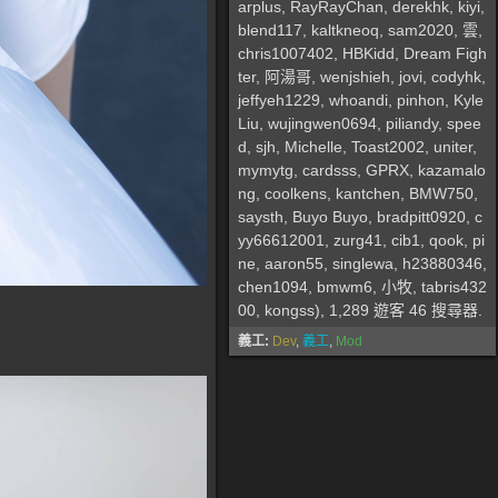
arplus
,
RayRayChan
,
derekhk
,
kiyi
,
blend117
,
kaltkneoq
,
sam2020
,
雲
,
chris1007402
,
HBKidd
,
Dream Figh
ter
,
阿湯哥
,
wenjshieh
,
jovi
,
codyhk
,
jeffyeh1229
,
whoandi
,
pinhon
,
Kyle
Liu
,
wujingwen0694
,
piliandy
,
spee
d
,
sjh
,
Michelle
,
Toast2002
,
uniter
,
mymytg
,
cardsss
,
GPRX
,
kazamalo
ng
,
coolkens
,
kantchen
,
BMW750
,
saysth
,
Buyo Buyo
,
bradpitt0920
,
c
yy66612001
,
zurg41
,
cib1
,
qook
,
pi
ne
,
aaron55
,
singlewa
,
h23880346
,
chen1094
,
bmwm6
,
小牧
,
tabris432
00
,
kongss
), 1,289 遊客 46 搜尋器.
義工:
Dev
,
義工
,
Mod