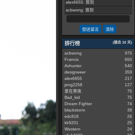
alex6655
: 簽到
acbwong
: 簽到
排行榜
(過去 30 天)
acbwong
975
Francis
650
Avhunter
540
designeeer
359
alex6655
217
jeng2258
127
爱在黑夜
75
Bad_kid
75
Dream Fighter
74
blackstorm
38
edc818
26
kk9201
25
Western
24