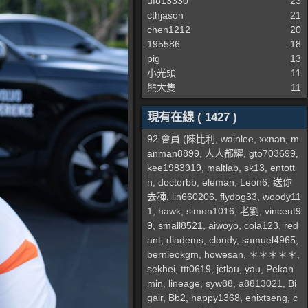
ufo13330
23
cthjason
21
chen1212
20
195586
18
pig
13
小光頭
11
熊大隻
11
現有在線 ( 1427 )
92 會員 (
陳比利
,
wainlee
,
xxnan
,
m
anman8899
,
人人都耀
,
gto703699
,
kee1983919
,
maltlab
,
sk13
,
entott
n
,
doctorbb
,
eleman
,
Leon6
,
送你
去種
,
lin660206
,
flydog33
,
woody11
1
,
hawk
,
simon1016
,
老劉
,
vincent9
9
,
small8521
,
aiwoyo
,
cola123
,
red
ant
,
diadems
,
cloudy
,
samuel4965
,
bernieokgm
,
howesan
,
＊＊＊＊＊
,
sekhei
,
ttt0619
,
jctlau
,
yau
,
Pekan
min
,
lineage
,
syw88
,
a8813021
,
Bi
gair
,
Bb2
,
happy1368
,
enixtseng
,
c