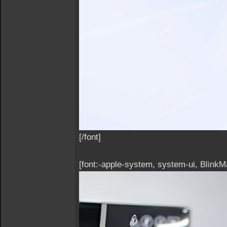
[/font]
[font:-apple-system, system-ui, Blink