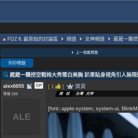
FDZ ft. 最原始的討論區
頻道
女神頻道
葳葳一襲挖
上一個舊標題
列印標題
葳葳一襲挖空戰袍大秀雪白美胸 趴車貼身視角引人無限遐想
alex6655
OP
[ 1
]
獎賞
描述
台灣 女神
等級 288
[font:-apple-system, system-ui, Blink
ALE