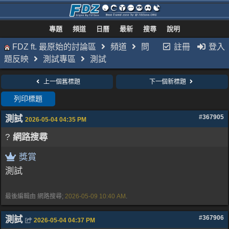
專題
頻道
日曆
最新
搜尋
說明
FDZ ft. 最原始的討論區
頻道
問
註冊
登入
題反映
測試專區
測試
上一個舊標題
下一個新標題
列印標題
測試
#367905
2026-05-04
04:35 PM
?
網路搜尋
獎賞
測試
最後編輯由 網路搜尋;
2026-05-09
10:40 AM
.
測試
#367906
2026-05-04
04:37 PM