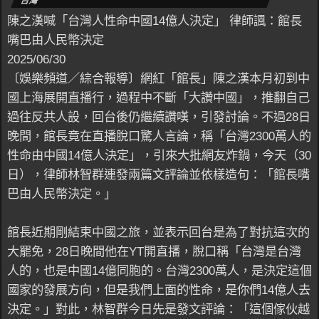
台灣
陳之漢喊「台灣人性命中國14億人決定」 律師諷：館長
嘴巴由人民幣決定
2025/06/30
〔娛樂頻道／綜合報導〕網紅「館長」陳之漢本月初到中
國上海展開直播行，過程中不斷「大讚中國」，推翻自己
過往反共人設，回台後仍繼續讚嘆，引發討論。不過28日
晚間，館長竟在直播脫口驚人言論，稱「台灣2300萬人的
性命由中國14億人決定」，引來大批網友炸鍋，今天（30
日），律師林智群連發兩篇文評論並依樣造句：「館長嘴
巴由人民幣決定。」
館長近期剛結束中國之旅，並表示回台是為了對抗這次的
大罷免，28日晚間他在YT開直播，脫口稱「台灣是台灣
人的，也是中國14億同胞的。台灣2300萬人，是決定這個
國家的發展方向，但是我們上面的性命，是你們14億人去
決定。」對此，林智群今日先是發文評論：「這個傢伙越