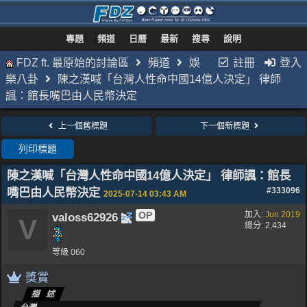
專題
頻道
日曆
最新
搜尋
說明
FDZ ft. 最原始的討論區
頻道
娛
註冊
登入
樂八卦
陳之漢喊「台灣人性命中國14億人決定」 律師
諷：館長嘴巴由人民幣決定
上一個舊標題
下一個新標題
列印標題
陳之漢喊「台灣人性命中國14億人決定」 律師諷：館長
嘴巴由人民幣決定
#333096
2025-07-14
03:43 AM
OP
加入:
Jun 2019
valoss62926
V
總分: 2,434
等級 060
獎賞
描述