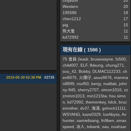
cthjason
20
Western
20
195586
18
chen1212
17
pig
15
熊大隻
11
kd72992
11
現有在線 ( 1566 )
75 會員 (
leadr
,
brusewayne
,
fz500
,
child007
,
ELF
,
fkleung
,
chung271
,
sou_42
,
Bobby
,
DLMAC112233
,
ch
en8075
,
火爆仔
,
asus9876
,
manma
2019-05-30
02:38 PM
#2735
n8899
,
nsxf50
,
benjy
,
maltlab
,
john
ny-945
,
sherry2707
,
simon1016
,
zz
zmmm1013
,
min1215tw
,
hsu.simo
n
,
kd72992
,
themonkey
,
kitck
,
bruc
emother
,
dv37
,
海濤
,
gshock11111
,
WSYANG
,
kaze0329
,
IceAbyss
,
Av
hunter
,
samieltsang
,
fn9ben
,
smax
speed
,
冰人
,
tokwnk
,
sau
,
noahsar