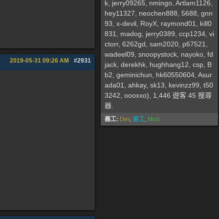
k
,
jerry09265
,
nmingo
,
Artlam1126
,
hey11327
,
neochen888
,
5688
,
gnn
93
,
x-devil
,
RoyX
,
raymond01
,
kill0
831
,
madog
,
jerry0389
,
ccp1234
,
vi
ctorr
,
6262gd
,
sam2020
,
p67521
,
wadeel09
,
snoopystock
,
nayoko
,
fd
2019-05-31
09:26 AM
#2931
jack
,
derekhk
,
hughhang12
,
csp
,
B
b2
,
geminichun
,
hk60550604
,
Asur
ada01
,
ahkay
,
sk13
,
kevinzz99
,
t50
3242
,
oooxxo
), 1,446 遊客 45 搜尋
器.
義工:
Dev
,
義工
,
Mod