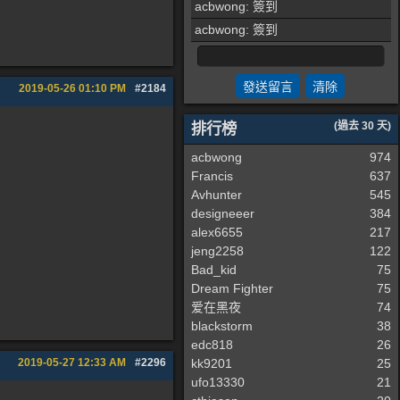
acbwong
: 簽到
acbwong
: 簽到
2019-05-26
01:10 PM
#2184
排行榜
(過去 30 天)
acbwong
974
Francis
637
Avhunter
545
designeeer
384
alex6655
217
jeng2258
122
Bad_kid
75
Dream Fighter
75
爱在黑夜
74
blackstorm
38
edc818
26
2019-05-27
12:33 AM
#2296
kk9201
25
ufo13330
21