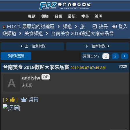
專題
頻道
日曆
最新
搜尋
說明
FDZ ft. 最原始的討論區
頻道
旅
註冊
登入
遊頻道
美食頻道
台南美食 2019歡迎大家來品嘗
上一個舊標題
下一個新標題
列印標題
頁面 1 of 2
1
2
台南美食 2019歡迎大家來品嘗
#329
2019-05-07
07:49 AM
OP
addistw
A
未註冊
[ 2
]
獎賞