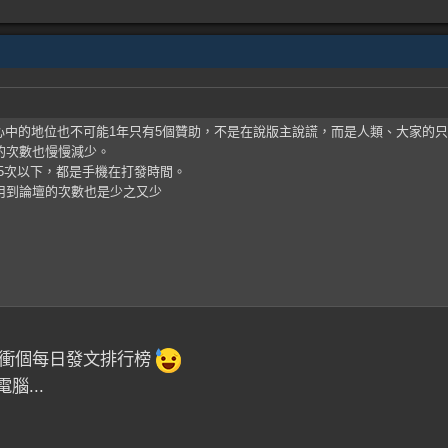
心中的地位也不可能1年只有5個贊助，不是在說版主說謊，而是人類、大家的
的次數也慢慢減少。
5次以下，都是手機在打發時間。
用到論壇的次數也是少之又少
..衝個每日發文排行榜
腦...