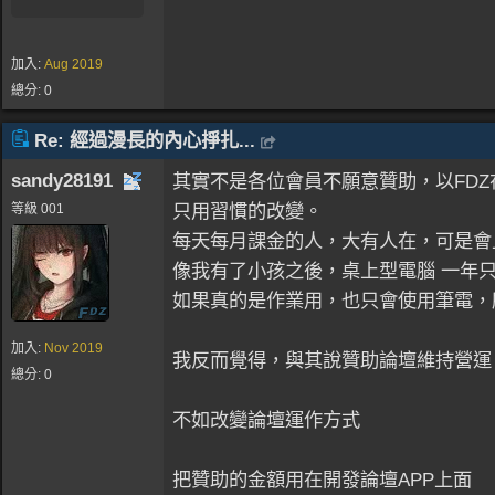
加入:
Aug 2019
總分: 0
Re: 經過漫長的內心掙扎...
sandy28191
其實不是各位會員不願意贊助，以FD
只用習慣的改變。
等級 001
每天每月課金的人，大有人在，可是會
像我有了小孩之後，桌上型電腦 一年
如果真的是作業用，也只會使用筆電，
加入:
Nov 2019
我反而覺得，與其說贊助論壇維持營運
總分: 0
不如改變論壇運作方式
把贊助的金額用在開發論壇APP上面