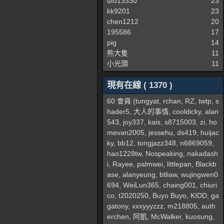
ufo13330
23
kk9201
23
chen1212
20
195586
17
pig
14
熊大隻
11
小光頭
11
現有在線 ( 1370 )
60 會員 (
tungyat
,
rchan
,
RZ
,
twtp
,
s
hader5
,
大人的事情
,
cooldicky
,
alan
543
,
joy337
,
kais
,
s8715003
,
zi
,
ho
mevan2005
,
jessehu
,
ds419
,
huijac
ky
,
bb12
,
tongjazz348
,
n6869059
,
hao1228tw
,
Nospeaking
,
nakadash
i
,
Rayee
,
palmwei
,
littlepan
,
Blackb
ase
,
alanyeung
,
btliaw
,
wujingwen0
694
,
WeiLun365
,
chaing001
,
chiuri
co
,
t2020250
,
Buyo Buyo
,
KIDD
,
ga
gatony
,
xxxyyyzzz
,
m218805
,
auth
erchen
,
阿凱
,
McWalker
,
kuosung
,