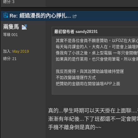
總分: 3
Re: 經過漫長的內心掙扎...
兩隻馬
最初發布者 sandy28191
等級 001
其實不是各位會員不願意贊助，以FDZ在大家
每天每月課金的人，大有人在，可是會上論壇
加入:
May 2019
像我有了小孩之後，桌上型電腦 一年只會開機
總分: 21
如果真的是作業用，也只會使用筆電，所以會
我反而覺得，與其說贊助論壇維持營運
不如改變論壇運作方式
把贊助的金額用在開發論壇APP上面
真的...學生時期可以天天掛在上面聊..
漸漸有年紀後...下了班都還不一定會開電
手機不離身倒是真的~~