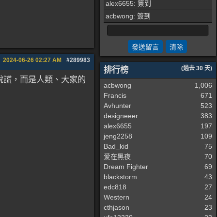
alex6655
: 簽到
acbwong
: 簽到
2024-06-26
02:27 AM
#289983
排行榜
(過去 30 天)
說謊，而是人類、大家的
acbwong
1,006
Francis
671
Avhunter
523
designeeer
383
alex6655
197
jeng2258
109
Bad_kid
75
爱在黑夜
70
Dream Fighter
69
blackstorm
43
edc818
27
Western
24
cthjason
23