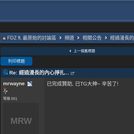
FDZ ft. 最原始的討論區
頻道
相關公告
經過漫長的內
上一個舊標題
列印標題
Re: 經過漫長的內心掙扎...
mrwayne
已完成贊助, 已TG大神~ 辛苦了!
等級 001
MRW