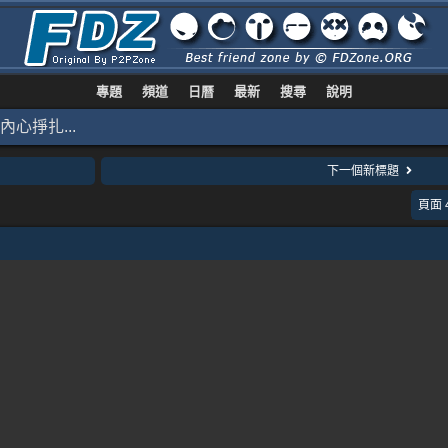
專題
頻道
日曆
最新
搜尋
說明
心掙扎...
下一個新標題
頁面 4