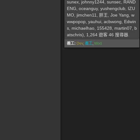
sunex
,
johnny1244
,
sunsec
,
RAND
ENG
,
oceanguy
,
yushengclub
,
IZU
MO
,
jimchen11
,
胖王
,
Joe Yang
,
w
wwpopop
,
yauhui
,
acbwong
,
Edwin
s
,
michaelhao
,
155428
,
martin07
,
b
atschris
), 1,264 遊客 46 搜尋器.
義工:
Dev
,
義工
,
Mod