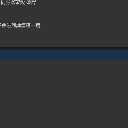
伺服器架設 破譯
不會碰到論壇這一塊...