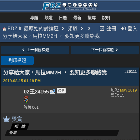
專題
頻道
日曆
最新
搜尋
說明
FDZ ft. 最原始的討論區
頻道
註冊
登入
分享給大家，馬拉MM2H ， 要知更多聯絡我
上一個舊標題
下一個新標題
列印標題
分享給大家，馬拉MM2H ， 要知更多聯絡我
#26111
2019-08-15
01:18 PM
OP
加入:
May 2019
02王24155
總分: 15
等級 001
獎賞
描述
香港