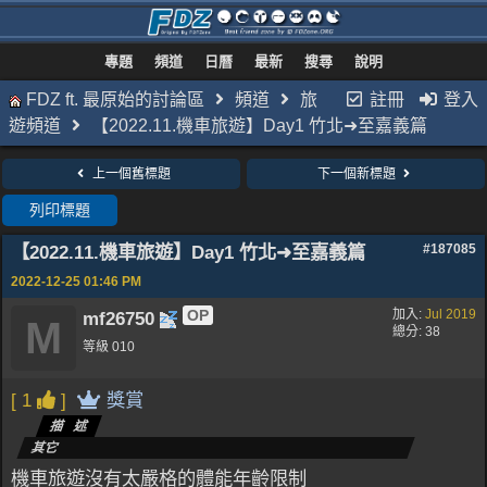
專題
頻道
日曆
最新
搜尋
說明
FDZ ft. 最原始的討論區
頻道
旅
註冊
登入
遊頻道
【2022.11.機車旅遊】Day1 竹北➜至嘉義篇
上一個舊標題
下一個新標題
列印標題
【2022.11.機車旅遊】Day1 竹北➜至嘉義篇
#187085
2022-12-25
01:46 PM
OP
加入:
Jul 2019
mf26750
M
總分: 38
等級 010
[ 1
]
獎賞
描述
其它
機車旅遊沒有太嚴格的體能年齡限制