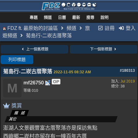
專題
頻道
日曆
最新
搜尋
說明
FDZ ft. 最原始的討論區
頻道
旅
註冊
登入
遊頻道
菊島行-二崁古厝聚落
上一個舊標題
下一個新標題
列印標題
菊島行-二崁古厝聚落
#180313
2022-11-05
08:32 AM
OP
加入:
Jul 2019
mf26750
M
總分: 38
等級 010
獎賞
描述
其它
澎湖人文景觀豐富古厝聚落亦是探訪焦點
西嶼鄉二崁村亦留存有一幢百年古厝