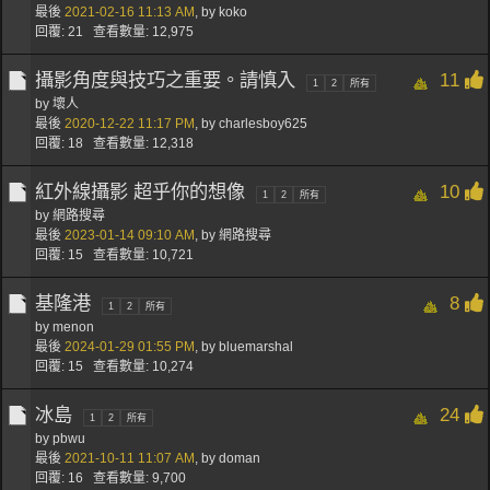
最後
2021-02-16
11:13 AM
,
by
koko
回覆: 21 查看數量: 12,975
攝影角度與技巧之重要。請慎入
11
1
2
所有
by
壞人
最後
2020-12-22
11:17 PM
,
by
charlesboy625
回覆: 18 查看數量: 12,318
紅外線攝影 超乎你的想像
10
1
2
所有
by 網路搜尋
最後
2023-01-14
09:10 AM
,
by 網路搜尋
回覆: 15 查看數量: 10,721
基隆港
8
1
2
所有
by
menon
最後
2024-01-29
01:55 PM
,
by
bluemarshal
回覆: 15 查看數量: 10,274
冰島
24
1
2
所有
by
pbwu
最後
2021-10-11
11:07 AM
,
by
doman
回覆: 16 查看數量: 9,700