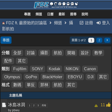
專題
頻道
日曆
最新
搜尋
說明
FDZ ft. 最原始的討論區
頻道
攝
註冊
登入
影航拍
專題
頁面 1 of 2
1
2
分類
全部
討論
攝影
航拍
開箱
設計
教學
配件
其它
類別
Fujifilm
SONY
Kodak
NIKON
Canon
Olympus
GoPro
BlackHoler
EBOYU
DJI
其它
格式
數碼
單反
菲林
航拍
其它
主題名稱
冰島冰洞
11
1
2
3
所有
by
pbwu