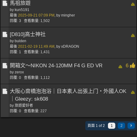
馬祖旅遊
by
kun5191
最後
2025-09-21
07:09 PM
,
by
mingher
回覆: 3 查看數量: 1,502
[D810]高士神社
by
bulden
最後
2021-02-19
11:49 AM
,
by
xDRAGON
回覆: 1 查看數量: 1,431
開箱文～NIKON 24-120MM F4 G ED VR
6
by
zerox
回覆: 0 查看數量: 1,112
大阪心齋橋泡泡浴｜日本素人出張上门・外國人OK
｜Gleezy: sk608
by
旅遊愛好者
回覆: 0 查看數量: 227
頁面 1 of 2
1
2