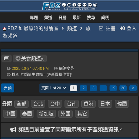
專題
頻道
日曆
最新
搜尋
說明
FDZ ft. 最原始的討論區
頻道
旅
註冊
登入
遊頻道
美食頻道
(1)
2025-10-24
07:40 PM
網路搜尋
桃園-老師傅牛肉麵---[更新圖檔位置]!
專題
頁面 1 of 20
1
2
3
…
19
20
分類
全部
台北
台中
台南
香港
日本
韓國
中國
泰國
新加坡
外國
其它
頻道目前設置了同時顯示所有子區頻道資訊。