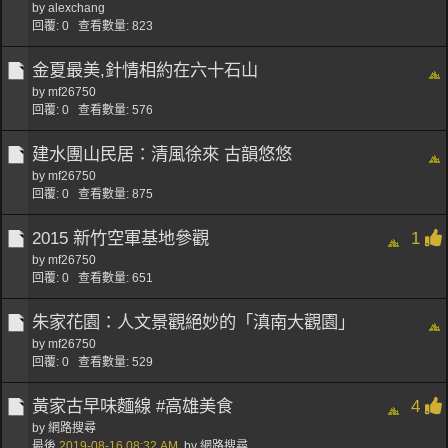
by
alexchang
回覆: 0 查看數量: 823
金夏最美,針情相約在六十石山
by
mf26750
回覆: 0 查看數量: 576
建水團山民居：清風徐來 古韻悠悠
by
mf26750
回覆: 0 查看數量: 875
2015 新竹空軍基地參觀
1
by
mf26750
回覆: 0 查看數量: 651
朱家花園：人文景觀絕妙的「滇南大觀園」
by
mf26750
回覆: 0 查看數量: 529
黃家古早味麵線 #高雄美食
4
by 網路搜尋
最後
2019-08-16
08:32 AM
,
by 網路搜尋