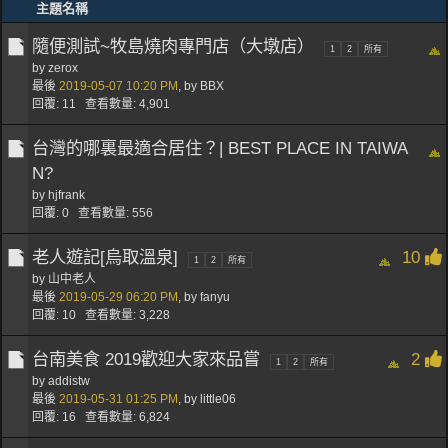
主題名稱
隨便測試~牧島燒肉專門店（大墩店）
1
2
所有
by zerox
最後
2019-05-07
10:20 PM
,
by BBX
回覆: 11 查看數量: 4,901
台灣的哪裏最適合居住？| BEST PLACE IN TAIWA
N?
by hjfrank
回覆: 0 查看數量: 556
老人遊記[烏取溫泉]
10
1
2
所有
by 山中老人
最後
2019-05-29
06:20 PM
,
by fanyu
回覆: 10 查看數量: 3,228
台南美食 2019歡迎大家來品嘗
2
1
2
所有
by addistw
最後
2019-05-31
01:25 PM
,
by
little06
回覆: 16 查看數量: 6,824