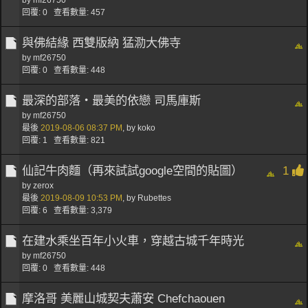
by
mf26750
回覆: 0 查看數量: 457
與佛結緣 西雙版納 猛泐大佛寺
by
mf26750
回覆: 0 查看數量: 448
最深的部落‧最美的依戀 司馬庫斯
by
mf26750
最後
2019-08-06
08:37 PM
,
by
koko
回覆: 1 查看數量: 821
仙記牛肉麵（再來試試google空間的貼圖）
1
by
zerox
最後
2019-08-09
10:53 PM
,
by
Rubettes
回覆: 6 查看數量: 3,379
在建水乘坐百年小火車，穿越古城千年時光
by
mf26750
回覆: 0 查看數量: 448
摩洛哥 美麗山城契夫蕭安 Chefchaouen