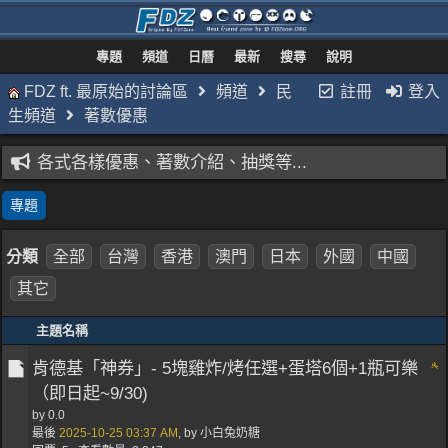
專題
頻道
日曆
最新
搜尋
說明
FDZ ft. 最原始的討論區
頻道
民
註冊
登入
生頻道
著數優惠
各式各樣優惠、著數介紹、抽獎等...
專題
分類
全部
台灣
香港
澳門
日本
外國
中國
其它
主題名稱
肯德基「神券」- 5塊雞炸/烤任選+蛋塔6個+1瓶可樂
（即日起~9/30)
by
0.0
最後
2025-10-25
03:37 AM
,
by
小白兔奶糖