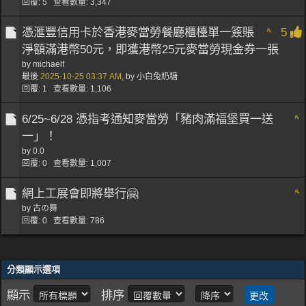
回覆: 5 查看數量: 3,347
憑滙豐信用卡於香港麥當勞餐廳櫃檯單一簽賬
5
淨額滿港幣50元，即獲港幣25元麥當勞現金券一張
by
michaelf
最後
2025-10-25
03:37 AM
,
by
小白兔奶糖
回覆: 1 查看數量: 1,106
6/25~6/28 憑指考通知麥當勞「豬肉滿福堡買一送
一」！
by
0.0
回覆: 0 查看數量: 1,007
網上工展會即將舉行🤗
by
古の舞
回覆: 0 查看數量: 786
分類顯示選項
顯示
排序