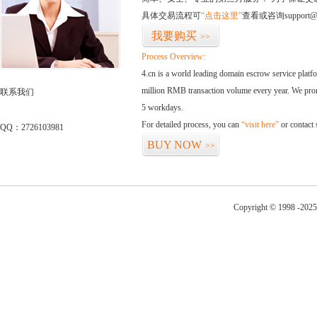
具体交易流程可
“点击这里”
查看或咨询support@
我要购买
>>
Process Overview:
4.cn is a world leading domain escrow service plat
million RMB transaction volume every year. We promi
联系我们
5 workdays.
For detailed process, you can
“visit here”
or contact
QQ：2726103981
BUY NOW
>>
Copyright © 1998 -2025