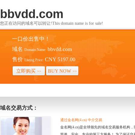
bbvdd.com
您正在访问的域名可以转让!This domain name is for sale!
一口价出售中！
域名
bbvdd.com
Domain Name:
售价
CNY 5197.00
Listing Price:
立即购买
BUY NOW
>>
>>
域名交易方式：
通过金名网(4.cn) 中介交易
金名网(4.cn)是全球领先的域名交易服务机
简单、安全、专业的第三方服务！ 为了保证交