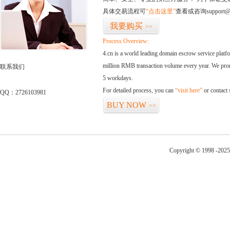
具体交易流程可
“点击这里”
查看或咨询support@
我要购买
>>
Process Overview:
4.cn is a world leading domain escrow service plat
million RMB transaction volume every year. We promi
联系我们
5 workdays.
For detailed process, you can
“visit here”
or contact
QQ：2726103981
BUY NOW
>>
Copyright © 1998 -2025