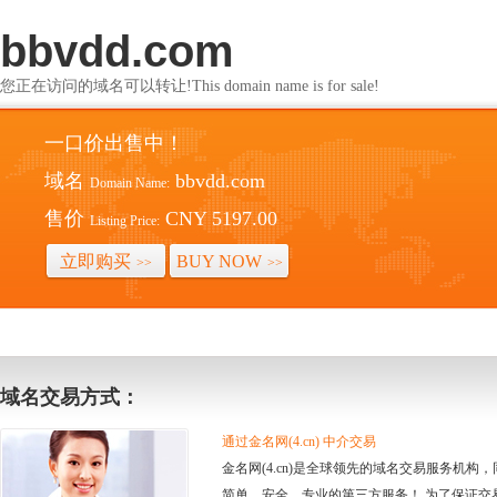
bbvdd.com
您正在访问的域名可以转让!This domain name is for sale!
一口价出售中！
域名
bbvdd.com
Domain Name:
售价
CNY 5197.00
Listing Price:
立即购买
BUY NOW
>>
>>
域名交易方式：
通过金名网(4.cn) 中介交易
金名网(4.cn)是全球领先的域名交易服务机
简单、安全、专业的第三方服务！ 为了保证交